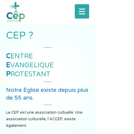
CEP ?
C
ENTRE
E
VANGELIQUE
P
ROTESTANT
Notre Église existe depuis plus
de 55 ans.
Le CEP est une association cultuelle. Une
association culturelle, l'ACCEP, existe
également.