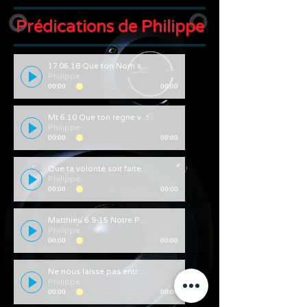
Prédications de Philippe
17.06.18 Que ton Nom soit sanctifié
Philippe
00:00
00:00
Mt 6.10 Que ton règne vienne
Philippe
00:00
00:00
Que ta volonté soit faite sur terre comme au ciel (Notre père & rameaux)
Philippe
00:00
00:00
Matthieu 6.9-15 Notre Père - le pain, le pardon
Philippe
00:00
00:00
Ne nous laisse pas entrer en tentation - Mt 6.13
Philippe
00:00
00:00